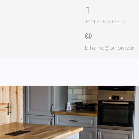
+421 908 836850
brhome@brhome.sk