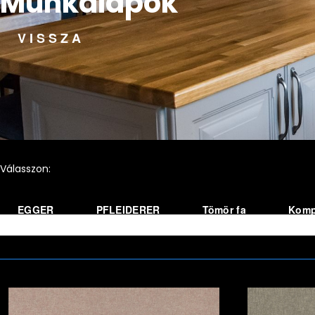
Munkalapok
VISSZA
Válasszon:
EGGER
PFLEIDERER
Tömör fa
Komp