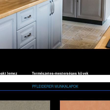
akt lemez
Természetes-mesterséges kövek
PFLEIDERER MUNKALAPOK