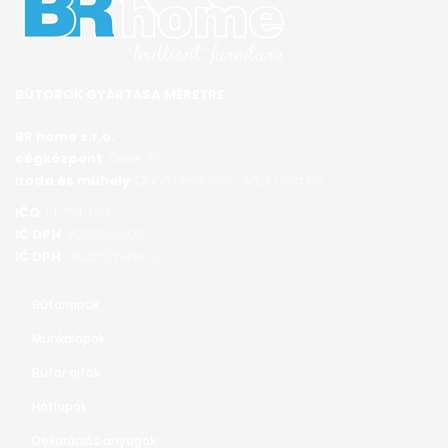
BÚTOROK GYÁRTÁSA MÉRETRE
BR home s.r.o.
cégközpont
: Détér 76
iroda és műhely
: Dunaszerdahely, Ádor utca 50
IČO
: 51 724 707
IČ DPH
: 2120768903
IČ DPH
: SK2120768903
Bútorlapok
Munkalapok
Bútor ajtók
Hátlapok
Dekorációs anyagok