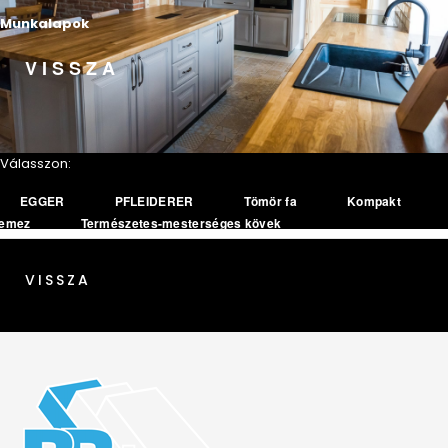
Munkalapok
VISSZA
Válasszon:
EGGER
PFLEIDERER
Tömör fa
Kompakt
lemez
Természetes-mesterséges kövek
VISSZA