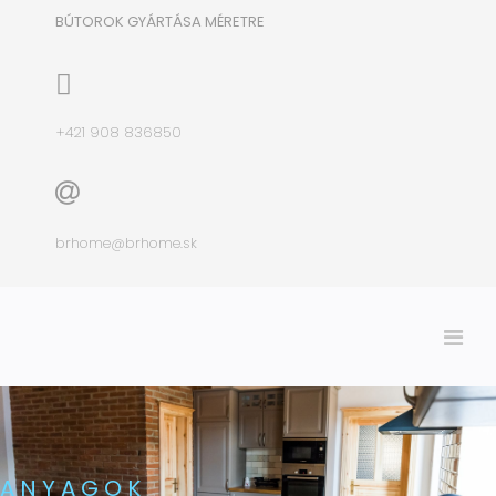
BÚTOROK GYÁRTÁSA MÉRETRE
+421 908 836850
brhome@brhome.sk
ANYAGOK