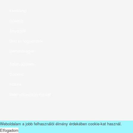
Kezdőlap
Galéria
Anyagok
Drez és fogyasztók
Elérhetőségek
Adatvédelem
Cookies
Rólunk
Miért válasszon minket
Weboldalam a jobb felhasználói élmény érdekében cookie-kat használ.
Elfogadom